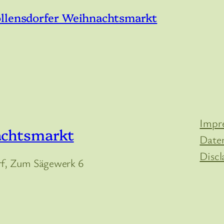
öllensdorfer Weihnachtsmarkt
Impr
achtsmarkt
Date
Discl
, Zum Sägewerk 6