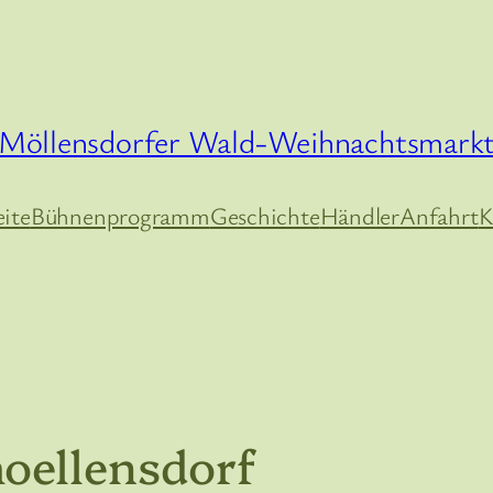
Möllensdorfer Wald-Weihnachtsmark
eite
Bühnenprogramm
Geschichte
Händler
Anfahrt
K
ellensdorf