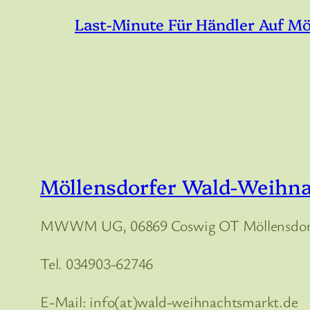
Last-Minute Für Händler Auf M
Möllensdorfer Wald-Weihn
MWWM UG, 06869 Coswig OT Möllensdorf
Tel. 034903-62746
E-Mail: info(at)wald-weihnachtsmarkt.de