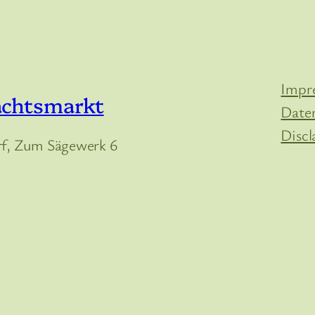
Impr
achtsmarkt
Date
Discl
, Zum Sägewerk 6