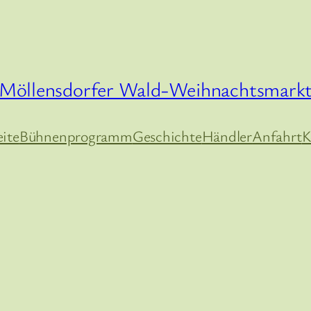
Möllensdorfer Wald-Weihnachtsmark
eite
Bühnenprogramm
Geschichte
Händler
Anfahrt
K