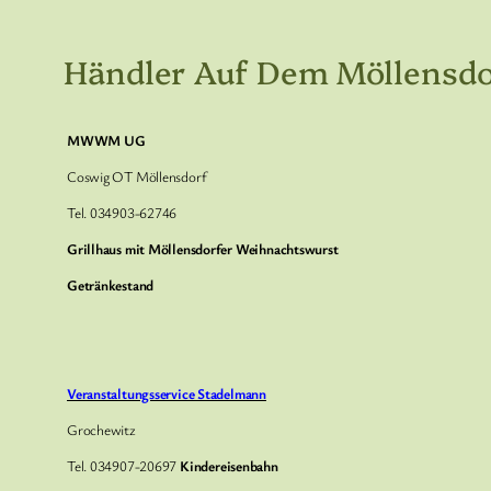
Händler Auf Dem Möllensd
MWWM UG
Coswig OT Möllensdorf
Tel. 034903-62746
Grillhaus mit Möllensdorfer Weihnachtswurst
Getränkestand
Veranstaltungsservice Stadelmann
Grochewitz
Tel. 034907-20697
Kindereisenbahn