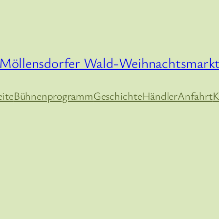
Möllensdorfer Wald-Weihnachtsmark
eite
Bühnenprogramm
Geschichte
Händler
Anfahrt
K