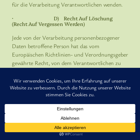
für die Verarbeitung Verantwortlichen wenden.
· D) Recht Auf Löschung
(Recht Auf Vergessen Werden)
Jede von der Verarbeitung personenbezogener
Daten betroffene Person hat das vom
Europäischen Richtlinien- und Verordnungsgeber
gewährte Recht, von dem Verantwortlichen zu
verlangen, dass die sie betreffenden
personenbezogenen Daten unverzüglich gelöscht
werden, sofern einer der folgenden Gründe
zutrifft und soweit die Verarbeitung nicht
erforderlich ist:
Diese Website benutzt Cookies. Wenn du die Website weiter
Die personenbezogenen Daten wurden für
nutzt, gehen wir von deinem Einverständnis aus.
solche Zwecke erhoben oder auf sonstige
OK
Weise verarbeitet, für welche sie nicht mehr