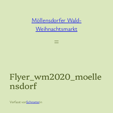
Zum
Inhalt
springen
Möllensdorfer Wald-
Weihnachtsmarkt
Flyer_wm2020_moelle
Nsdorf
Verfasst von
Schroeter
in