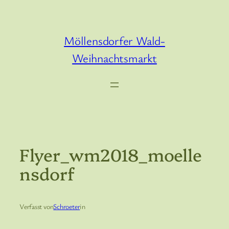
Zum
Inhalt
springen
Möllensdorfer Wald-
Weihnachtsmarkt
Flyer_wm2018_moelle
Nsdorf
Verfasst von
Schroeter
in