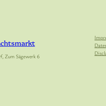
Impr
achtsmarkt
Date
Discl
, Zum Sägewerk 6