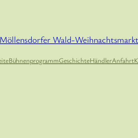
Möllensdorfer Wald-Weihnachtsmark
eite
Bühnenprogramm
Geschichte
Händler
Anfahrt
K