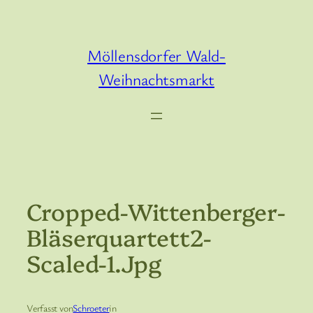
Zum
Inhalt
springen
Möllensdorfer Wald-
Weihnachtsmarkt
Cropped-Wittenberger-
Bläserquartett2-
Scaled-1.jpg
Verfasst von
Schroeter
in