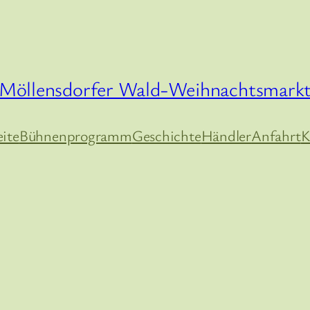
Möllensdorfer Wald-Weihnachtsmark
eite
Bühnenprogramm
Geschichte
Händler
Anfahrt
K