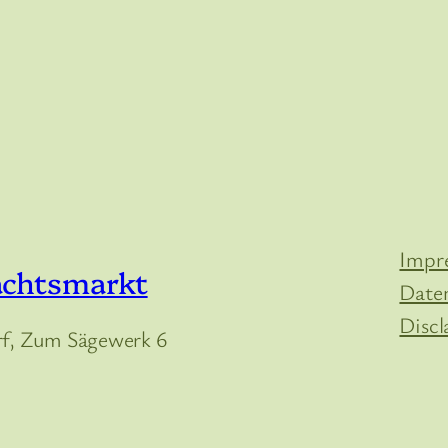
Impr
achtsmarkt
Date
Discl
, Zum Sägewerk 6