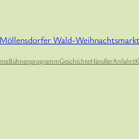
Möllensdorfer Wald-Weihnachtsmark
eite
Bühnenprogramm
Geschichte
Händler
Anfahrt
K