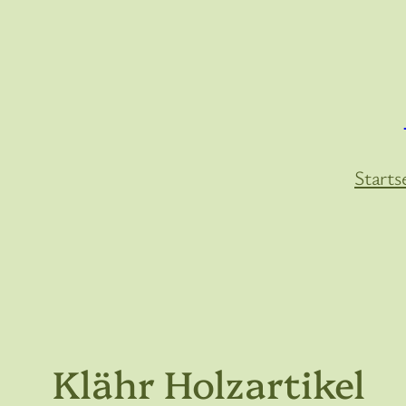
Zum
Inhalt
springen
Starts
Klähr Holzartikel