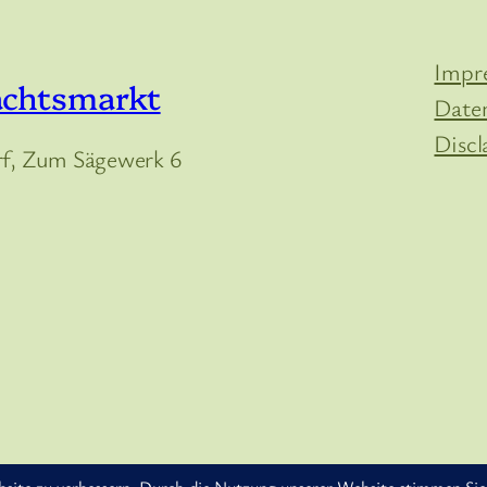
Impr
achtsmarkt
Date
Discl
, Zum Sägewerk 6