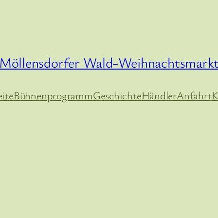
Möllensdorfer Wald-Weihnachtsmark
eite
Bühnenprogramm
Geschichte
Händler
Anfahrt
K