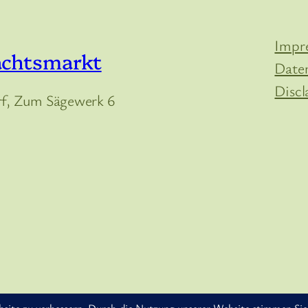
Impr
achtsmarkt
Date
Discl
, Zum Sägewerk 6