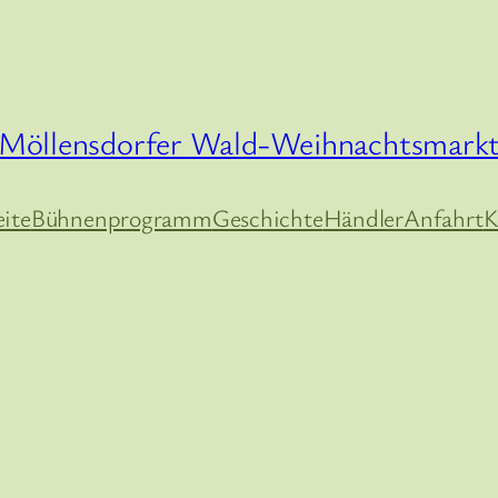
Möllensdorfer Wald-Weihnachtsmark
eite
Bühnenprogramm
Geschichte
Händler
Anfahrt
K