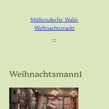
Zum
Inhalt
springen
Möllensdorfer Wald-
Weihnachtsmarkt
Weihnachtsmann1